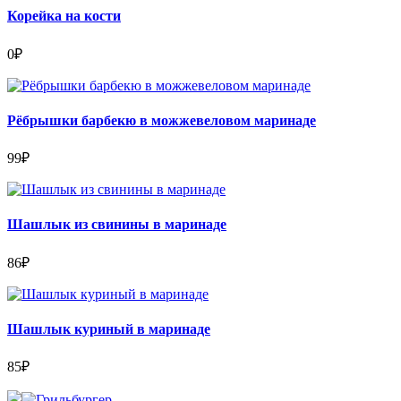
Корейка на кости
0
₽
Рёбрышки барбекю в можжевеловом маринаде
99
₽
Шашлык из свинины в маринаде
86
₽
Шашлык куриный в маринаде
85
₽